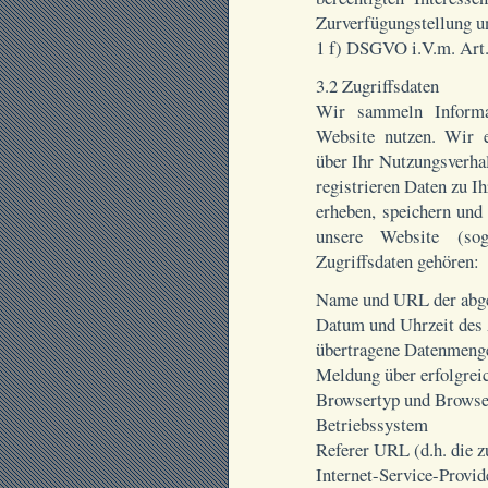
Zurverfügungstellung u
1 f) DSGVO i.V.m. Ar
3.2 Zugriffsdaten
Wir sammeln Informa
Website nutzen. Wir e
über Ihr Nutzungsverhal
registrieren Daten zu 
erheben, speichern und
unsere Website (sog
Zugriffsdaten gehören:
Name und URL der abge
Datum und Uhrzeit des
übertragene Datenmeng
Meldung über erfolgrei
Browsertyp und Browse
Betriebssystem
Referer URL (d.h. die z
Internet-Service-Provid