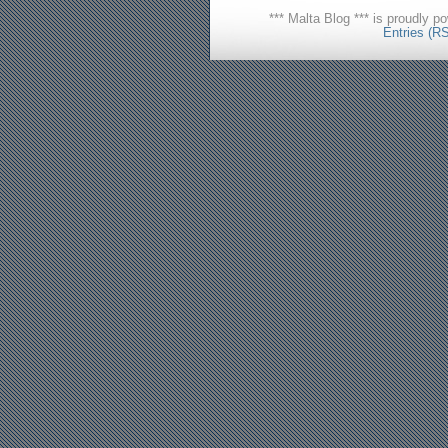
*** Malta Blog *** is proudly 
Entries (R