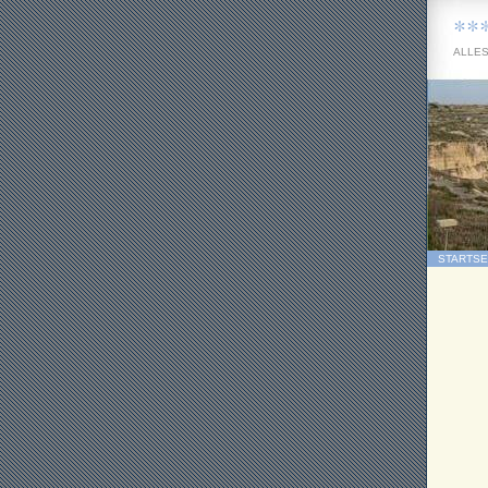
**
ALLES
STARTSE