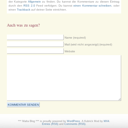
der Kategorie
Allgemein
zu finden. Du kannst die Kommentare zu diesen Eintrag
durch den
RSS 2.0
Feed verfolgen. Du kannst
einen Kommentar schreiben
, oder
einen
Trackback
auf deiner Seite einrichten.
Auch was zu sagen?
Name (required)
Mail (wird nicht angezeigt) (required)
Website
*** Malta Blog *** is proudly powered by
WordPress
. A Kubrick Mod by
MX4
.
Entries (RSS)
and
Comments (RSS)
.